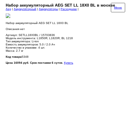
Набор аккумуляторный AEG SET LL 18X0 BL в москве
Меню
Aeg
|
Аккумуляторный
|
Аккумуляторы
|
Расходники
|
Набор аккумуляторный AEG SET LL 18X0 BL
Описания нет
Артикул: SETLL18X0BL / 15703836
Модель инструмента: L1850R, L1820R, BL 1218
Тип аккумулятора: Li-ion
Емкость аккумуляторов: 5.0 / 2.0 Ач
Количество в упаковке: 4 шт.
Масса: 2.7 кг
Код товара
5348
Цена 16094 руб. Срок поставки 6 суток.
Купить