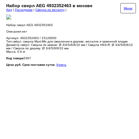
Набор сверл AEG 4932352463 в москве
Меню
Aeg
|
Расходники
|
Сверла по металлу
|
Набор сверл AEG 4932352463
Описания нет
Артикул: 4932352463 / 15126600
Тип свёрл: сверла Maxi-Mix для сверления в дереве, металле и каменной кладке
Диаметр свёрл: Сверла по камню: Ø 3/4/5/6/8/10 мм / Сверла HSS-R: Ø 3/4/5/6/8/10
мм / Сверла по дереву: Ø 3/4/5/6/8/10 мм
Масса: 0.6 кг
Код товара
5367
Цена руб. Срок поставки суток.
Купить