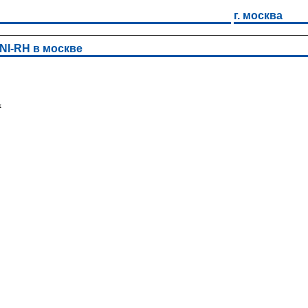
г. москва
NI-RH в москве
х