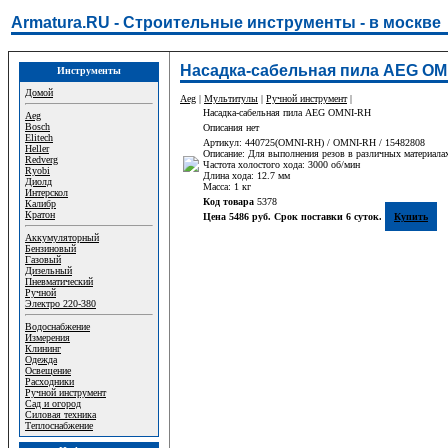
Armatura.RU - Строительные инструменты - в москве
Насадка-сабельная пила AEG OM
Инструменты
Домой
Aeg
|
Мультитулы
|
Ручной инструмент
|
Насадка-сабельная пила AEG OMNI-RH
Aeg
Bosch
Описания нет
Elitech
Артикул: 440725(OMNI-RH) / OMNI-RH / 15482808
Heller
Описание: Для выполнения резов в различных материала
Redverg
Частота холостого хода: 3000 об/мин
Ryobi
Длина хода: 12.7 мм
Диолд
Масса: 1 кг
Интерскол
Код товара
5378
Калибр
Кратон
Цена 5486 руб. Срок поставки 6 суток.
Купить
Аккумуляторный
Бензиновый
Газовый
Дизельный
Пневматический
Ручной
Электро 220-380
Водоснабжение
Измерения
Клининг
Одежда
Освещение
Расходники
Ручной инструмент
Сад и огород
Силовая техника
Теплоснабжение