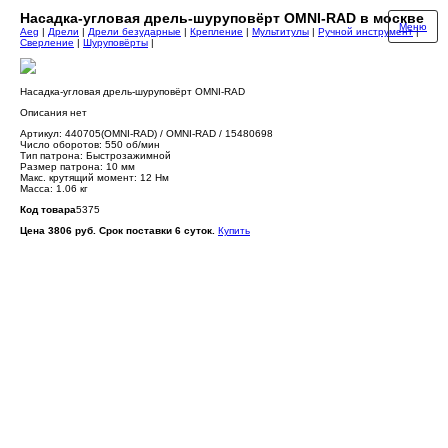
Насадка-угловая дрель-шуруповёрт OMNI-RAD в москве
Меню
Aeg
|
Дрели
|
Дрели безударные
|
Крепление
|
Мультитулы
|
Ручной инструмент
|
Сверление
|
Шуруповёрты
|
Насадка-угловая дрель-шуруповёрт OMNI-RAD
Описания нет
Артикул: 440705(OMNI-RAD) / OMNI-RAD / 15480698
Число оборотов: 550 об/мин
Тип патрона: Быстрозажимной
Размер патрона: 10 мм
Макс. крутящий момент: 12 Нм
Масса: 1.06 кг
Код товара
5375
Цена 3806 руб. Срок поставки 6 суток.
Купить