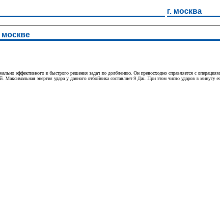
г. москва
 москве
льно эффективного и быстрого решения задач по долблению. Он превосходно справляется с операциями
ей. Максимальная энергия удара у данного отбойника составляет 9 Дж. При этом число ударов в минуту е