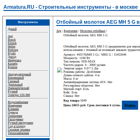
Armatura.RU - Строительные инструменты - в москве
Отбойный молоток AEG МH 5 G в
Инструменты
Домой
Aeg
|
Крепление
|
Молотки отбойные
|
Отбойный молоток AEG МH 5 G
Aeg
Bosch
Elitech
Heller
Отбойный молоток AEG MH 5 G предназначен для максима
Redverg
использования с техникой не возникает никаких трудност
Ryobi
Артикул: 443170(МH 5 G) / MH5 G / 15455040
Диолд
Мощность: 1100 Вт
Интерскол
Тип патрона: SDS-MAX
Калибр
Частота ударов: 0 - 3000 уд/мин
Кратон
Энергия удара: 9.0/7.5 Дж
Режимы работы: Долбление
Аккумуляторный
Длина сетевого кабеля: 4 м
Бензиновый
Масса: 6 кг
Газовый
Антивибрационная система AVS: Нет
Дизельный
Регулировка оборотов: Нет
Пневматический
Мягкий старт: Есть
Ручной
Кейс: Есть
Электро 220-380
Смазка: Нет
Код товара
5049
Водоснабжение
Цена 24655 руб. Срок поставки 6 суток.
Купить
Измерения
Клининг
Одежда
Освещение
Расходники
Ручной инструмент
Сад и огород
Силовая техника
Теплоснабжение