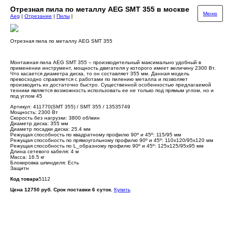
Отрезная пила по металлу AEG SMT 355 в москве
Меню
Aeg
|
Отрезание
|
Пилы
|
Отрезная пила по металлу AEG SMT 355
Монтажная пила AEG SMT 355 – производительный максимально удобный в
применении инструмент, мощность двигателя у которого имеет величину 2300 Вт.
Что касается диаметра диска, то он составляет 355 мм. Данная модель
превосходно справляется с работами по пилению металла и позволяет
производить их достаточно быстро. Существенной особенностью предлагаемой
техники является возможность использовать ее не только под прямым углом, но и
под углом 45
Артикул: 411770(SMT 355) / SMT 355 / 13535749
Мощность: 2300 Вт
Скорость без нагрузки: 3800 об/мин
Диаметр диска: 355 мм
Диаметр посадки диска: 25.4 мм
Режущая способность по квадратному профилю 90º и 45º: 115/95 мм
Режущая способность по прямоугольному профилю 90º и 45º: 110x120/95x120 мм
Режущая способность по L_образному профилю 90º и 45º: 125x125/95x95 мм
Длина сетевого кабеля: 4 м
Масса: 16.5 кг
Блокировка шпинделя: Есть
Защитн
Код товара
5112
Цена 12750 руб. Срок поставки 6 суток.
Купить