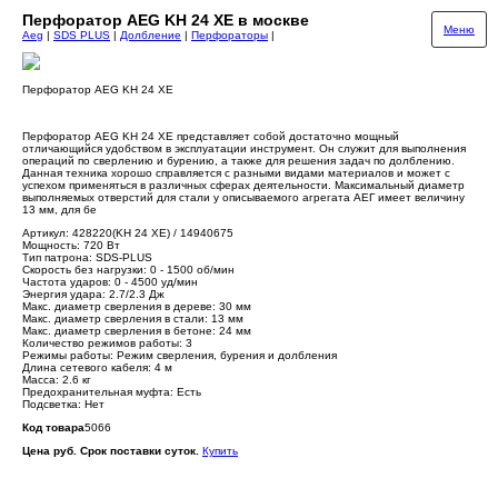
Перфоратор AEG KH 24 XE в москве
Меню
Aeg
|
SDS PLUS
|
Долбление
|
Перфораторы
|
Перфоратор AEG KH 24 XE
Перфоратор AEG KH 24 XE представляет собой достаточно мощный
отличающийся удобством в эксплуатации инструмент. Он служит для выполнения
операций по сверлению и бурению, а также для решения задач по долблению.
Данная техника хорошо справляется с разными видами материалов и может с
успехом применяться в различных сферах деятельности. Максимальный диаметр
выполняемых отверстий для стали у описываемого агрегата АЕГ имеет величину
13 мм, для бе
Артикул: 428220(KH 24 XE) / 14940675
Мощность: 720 Вт
Тип патрона: SDS-PLUS
Скорость без нагрузки: 0 - 1500 об/мин
Частота ударов: 0 - 4500 уд/мин
Энергия удара: 2.7/2.3 Дж
Макс. диаметр сверления в дереве: 30 мм
Макс. диаметр сверления в стали: 13 мм
Макс. диаметр сверления в бетоне: 24 мм
Количество режимов работы: 3
Режимы работы: Режим сверления, бурения и долбления
Длина сетевого кабеля: 4 м
Масса: 2.6 кг
Предохранительная муфта: Есть
Подсветка: Нет
Код товара
5066
Цена руб. Срок поставки суток.
Купить