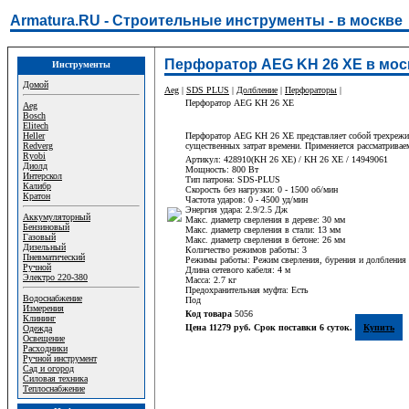
Armatura.RU - Строительные инструменты - в москве
Перфоратор AEG KH 26 XE в мос
Инструменты
Домой
Aeg
|
SDS PLUS
|
Долбление
|
Перфораторы
|
Перфоратор AEG KH 26 XE
Aeg
Bosch
Elitech
Heller
Перфоратор AEG KH 26 XE представляет собой трехрежимн
Redverg
существенных затрат времени. Применяется рассматривае
Ryobi
Артикул: 428910(KH 26 XE) / KH 26 XE / 14949061
Диолд
Мощность: 800 Вт
Интерскол
Тип патрона: SDS-PLUS
Калибр
Скорость без нагрузки: 0 - 1500 об/мин
Кратон
Частота ударов: 0 - 4500 уд/мин
Энергия удара: 2.9/2.5 Дж
Аккумуляторный
Макс. диаметр сверления в дереве: 30 мм
Бензиновый
Макс. диаметр сверления в стали: 13 мм
Газовый
Макс. диаметр сверления в бетоне: 26 мм
Дизельный
Количество режимов работы: 3
Пневматический
Режимы работы: Режим сверления, бурения и долбления
Ручной
Длина сетевого кабеля: 4 м
Электро 220-380
Масса: 2.7 кг
Предохранительная муфта: Есть
Водоснабжение
Под
Измерения
Код товара
5056
Клининг
Цена 11279 руб. Срок поставки 6 суток.
Купить
Одежда
Освещение
Расходники
Ручной инструмент
Сад и огород
Силовая техника
Теплоснабжение