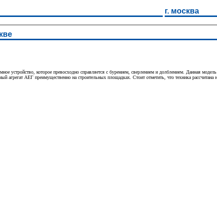
г. москва
кве
ое устройство, которое превосходно справляется с бурением, сверлением и долблением. Данная модель
мый агрегат АЕГ преимущественно на строительных площадках. Стоит отметить, что техника рассчитана