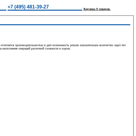
+7 (495) 481-39-27
Корзина 0 товаров.
 отличается производительностью и дает возможность решать внушительное количество задач без
 на выполнение операций различной сложности и хорош