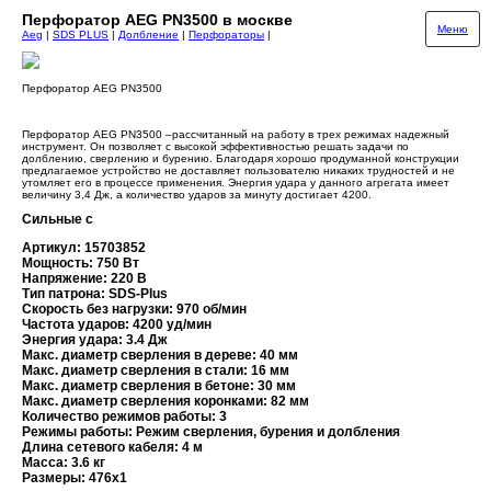
Перфоратор AEG PN3500 в москве
Меню
Aeg
|
SDS PLUS
|
Долбление
|
Перфораторы
|
Перфоратор AEG PN3500
Перфоратор AEG PN3500 –рассчитанный на работу в трех режимах надежный
инструмент. Он позволяет с высокой эффективностью решать задачи по
долблению, сверлению и бурению. Благодаря хорошо продуманной конструкции
предлагаемое устройство не доставляет пользователю никаких трудностей и не
утомляет его в процессе применения. Энергия удара у данного агрегата имеет
величину 3,4 Дж, а количество ударов за минуту достигает 4200.
Сильные с
Артикул: 15703852
Мощность: 750 Вт
Напряжение: 220 В
Тип патрона: SDS-Plus
Скорость без нагрузки: 970 об/мин
Частота ударов: 4200 уд/мин
Энергия удара: 3.4 Дж
Макс. диаметр сверления в дереве: 40 мм
Макс. диаметр сверления в стали: 16 мм
Макс. диаметр сверления в бетоне: 30 мм
Макс. диаметр сверления коронками: 82 мм
Количество режимов работы: 3
Режимы работы: Режим сверления, бурения и долбления
Длина сетевого кабеля: 4 м
Масса: 3.6 кг
Размеры: 476х1