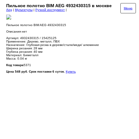
Пильное полотно BIM AEG 4932430315 в москве
Меню
Aeg
|
Мультитулы
|
Ручной инструмент
|
Пильное полотно BIM AEG 4932430315
Описания нет
Артикул: 4932430315 / 15425125
Применение: Дерево, металл, ПВХ
Назначение: Глубокая резка в дереве/стали/меди/ алюминие
Ширина резания: 28 мм
Глубина резания: 40 мм
Материал: Биметалл
Масса: 0.04 кг
Код товара
5371
Цена 548 руб. Срок поставки 6 суток.
Купить