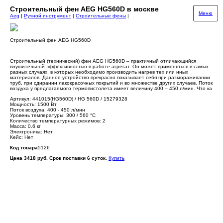
Строительный фен AEG HG560D в москве
Меню
Aeg
|
Ручной инструмент
|
Строительные фены
|
Строительный фен AEG HG560D
Строительный (технический) фен AEG HG560D – практичный отличающийся
внушительной эффективностью в работе агрегат. Он может применяться в самых
разных случаях, в которых необходимо производить нагрев тех или иных
материалов. Данное устройство прекрасно показывает себя при размораживании
труб, при сдирании лакокрасочных покрытий и во множестве других случаев. Поток
воздуха у предлагаемого термопистолета имеет величину 400 – 450 л/мин. Что ка
Артикул: 441015(HG560D) / HG 560D / 15279328
Мощность: 1500 Вт
Поток воздуха: 400 - 450 л/мин
Уровень температуры: 300 / 560 °C
Количество температурных режимов: 2
Масса: 0.6 кг
Электроника: Нет
Кейс: Нет
Код товара
5126
Цена 3418 руб. Срок поставки 6 суток.
Купить