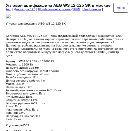
Угловая шлифмашина AEG WS 12-125 SK в москве
Меню
Aeg
|
Диаметр = 125
|
Шлифмашины угловые (УШМ)
|
Шлифование
|
Угловая шлифмашина AEG WS 12-125 SK
Болгарка AEG WS 12-125 SK – производительный обладающий мощностью 1200
Вт агрегат. Он достаточно хорошо справляется как с отрезными работами, так и с
решением задач по шлифованию и по зачистке разного рода поверхностей.
Данное устройство рассчитано на быстрое выполнение соответствующих
операций. Максимальная глубина резания у этого инструмента составляет 40 мм.
Количество оборотов за минуту без нагрузки у него достигает 11500. Диаметр
диск
Артикул: WS12-125SK / 15706395
Мощность: 1200 Вт
Диаметр диска: 125 мм
Скорость без нагрузки: 11500 об/мин
Макс. глубина резания: 40 мм
Резьба шпинделя: М14
Длина сетевого кабеля: 4 м
Масса: 2.4 кг
Плавный пуск: Нет
Антивибрационная система AVS: Есть
Блокировка шпинделя: Есть
Функция LLO: Есть
Защитный кожух: Есть
Боковая рукоятка AVS: Есть
Ключ: Есть
Фланцевая гайка: Есть
Фланец: Есть
Подкладная шайба: Нет
Кейс: Есть
Код товара
4569