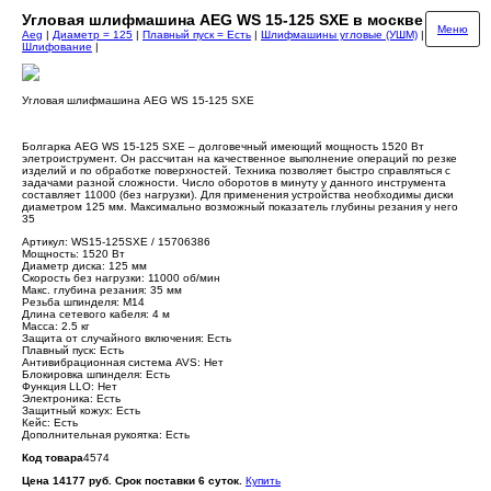
Угловая шлифмашина AEG WS 15-125 SXE в москве
Меню
Aeg
|
Диаметр = 125
|
Плавный пуск = Есть
|
Шлифмашины угловые (УШМ)
|
Шлифование
|
Угловая шлифмашина AEG WS 15-125 SXE
Болгарка AEG WS 15-125 SXE – долговечный имеющий мощность 1520 Вт
элетроиструмент. Он рассчитан на качественное выполнение операций по резке
изделий и по обработке поверхностей. Техника позволяет быстро справляться с
задачами разной сложности. Число оборотов в минуту у данного инструмента
составляет 11000 (без нагрузки). Для применения устройства необходимы диски
диаметром 125 мм. Максимально возможный показатель глубины резания у него
35
Артикул: WS15-125SXE / 15706386
Мощность: 1520 Вт
Диаметр диска: 125 мм
Скорость без нагрузки: 11000 об/мин
Макс. глубина резания: 35 мм
Резьба шпинделя: М14
Длина сетевого кабеля: 4 м
Масса: 2.5 кг
Защита от случайного включения: Есть
Плавный пуск: Есть
Антивибрационная система AVS: Нет
Блокировка шпинделя: Есть
Функция LLO: Нет
Электроника: Есть
Защитный кожух: Есть
Кейс: Есть
Дополнительная рукоятка: Есть
Код товара
4574
Цена 14177 руб. Срок поставки 6 суток.
Купить