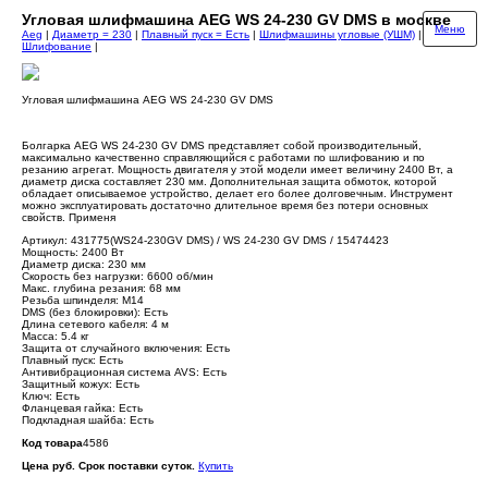
Угловая шлифмашина AEG WS 24-230 GV DMS в москве
Меню
Aeg
|
Диаметр = 230
|
Плавный пуск = Есть
|
Шлифмашины угловые (УШМ)
|
Шлифование
|
Угловая шлифмашина AEG WS 24-230 GV DMS
Болгарка AEG WS 24-230 GV DMS представляет собой производительный,
максимально качественно справляющийся с работами по шлифованию и по
резанию агрегат. Мощность двигателя у этой модели имеет величину 2400 Вт, а
диаметр диска составляет 230 мм. Дополнительная защита обмоток, которой
обладает описываемое устройство, делает его более долговечным. Инструмент
можно эксплуатировать достаточно длительное время без потери основных
свойств. Применя
Артикул: 431775(WS24-230GV DMS) / WS 24-230 GV DMS / 15474423
Мощность: 2400 Вт
Диаметр диска: 230 мм
Скорость без нагрузки: 6600 об/мин
Макс. глубина резания: 68 мм
Резьба шпинделя: M14
DMS (без блокировки): Есть
Длина сетевого кабеля: 4 м
Масса: 5.4 кг
Защита от случайного включения: Есть
Плавный пуск: Есть
Антивибрационная система AVS: Есть
Защитный кожух: Есть
Ключ: Есть
Фланцевая гайка: Есть
Подкладная шайба: Есть
Код товара
4586
Цена руб. Срок поставки суток.
Купить