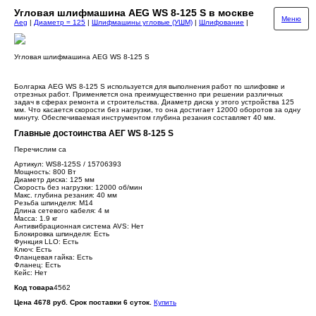
Угловая шлифмашина AEG WS 8-125 S в москве
Меню
Aeg
|
Диаметр = 125
|
Шлифмашины угловые (УШМ)
|
Шлифование
|
Угловая шлифмашина AEG WS 8-125 S
Болгарка AEG WS 8-125 S используется для выполнения работ по шлифовке и
отрезных работ. Применяется она преимущественно при решении различных
задач в сферах ремонта и строительства. Диаметр диска у этого устройства 125
мм. Что касается скорости без нагрузки, то она достигает 12000 оборотов за одну
минуту. Обеспечиваемая инструментом глубина резания составляет 40 мм.
Главные достоинства АЕГ WS 8-125 S
Перечислим са
Артикул: WS8-125S / 15706393
Мощность: 800 Вт
Диаметр диска: 125 мм
Скорость без нагрузки: 12000 об/мин
Макс. глубина резания: 40 мм
Резьба шпинделя: М14
Длина сетевого кабеля: 4 м
Масса: 1.9 кг
Антивибрационная система AVS: Нет
Блокировка шпинделя: Есть
Функция LLO: Есть
Ключ: Есть
Фланцевая гайка: Есть
Фланец: Есть
Кейс: Нет
Код товара
4562
Цена 4678 руб. Срок поставки 6 суток.
Купить