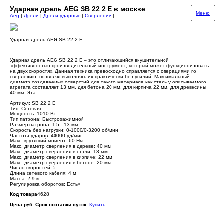
Ударная дрель AEG SB 22 2 E в москве
Меню
Aeg
|
Дрели
|
Дрели ударные
|
Сверление
|
Ударная дрель AEG SB 22 2 E
Ударная дрель AEG SB 22 2 E – это отличающийся внушительной
эффективностью производительный инструмент, который может функционировать
на двух скоростях. Данная техника превосходно справляется с операциями по
сверлению, позволяя выполнять их практически без усилий. Максимальный
диаметр создаваемых отверстий для такого материала как сталь у описываемого
агрегата составляет 13 мм, для бетона 20 мм, для кирпича 22 мм, для древесины
40 мм. Эта
Артикул: SB 22 2 E
Тип: Сетевая
Мощность: 1010 Вт
Тип патрона: Быстрозажимной
Размер патрона: 1.5 - 13 мм
Скорость без нагрузки: 0-1000/0-3200 об/мин
Частота ударов: 40000 уд/мин
Макс. крутящий момент: 60 Нм
Макс. диаметр сверления в дереве: 40 мм
Макс. диаметр сверления в стали: 13 мм
Макс. диаметр сверления в кирпиче: 22 мм
Макс. диаметр сверления в бетоне: 20 мм
Число скоростей: 2
Длина сетевого кабеля: 4 м
Масса: 2.9 кг
Регулировка оборотов: Есть<
Код товара
4628
Цена руб. Срок поставки суток.
Купить