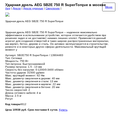
Ударная дрель AEG SB2E 750 R SuperTorque в москве
Меню
Aeg
|
Дрели
|
Дрели ударные
|
Сверление
|
Ударная дрель AEG SB2E 750 R SuperTorque
Ударная дрель AEG SB2E 750 R SuperTorque – надежное максимально
эффективное в использовании устройство, которое отличается удобством при
решении задач и не доставляет никаких лишних хлопот. Применяется данный
агрегат для создания отверстий в таких широко распространенных материалах,
как кирпич, бетон, дерево и сталь. Он активно эксплуатируется в строительстве,
ремонте и в некоторых других сферах деятельности. Максимальный крутящий
момент у
Артикул: SB2E750 R SuperTorque / 13904483
Тип: Сетевая
Мощность: 750 Вт
Тип патрона: Быстрозажимной
Размер патрона: 1.5 - 13 мм
Скорость без нагрузки: 0-1200/0-3400 об/мин
Частота ударов: 31500 уд/мин
Макс. крутящий момент: 62 Нм
Макс. диаметр сверления в дереве: 40 мм
Макс. диаметр сверления в стали: 13 мм
Макс. диаметр сверления в кирпиче: 22 мм
Макс. диаметр сверления в бетоне: 20 мм
Число скоростей: 2
Длина сетевого кабеля: 4 м
Масса: 2.5 кг
Регул
Код товара
4612
Цена 10938 руб. Срок поставки 6 суток.
Купить