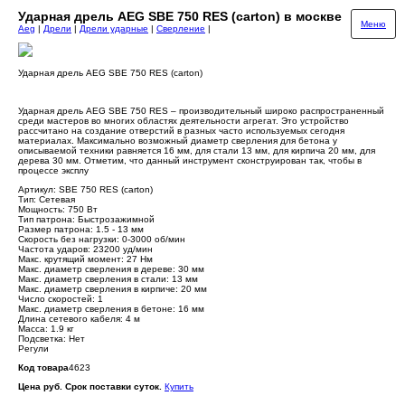
Ударная дрель AEG SBE 750 RES (carton) в москве
Меню
Aeg
|
Дрели
|
Дрели ударные
|
Сверление
|
Ударная дрель AEG SBE 750 RES (carton)
Ударная дрель AEG SBE 750 RES – производительный широко распространенный
среди мастеров во многих областях деятельности агрегат. Это устройство
рассчитано на создание отверстий в разных часто используемых сегодня
материалах. Максимально возможный диаметр сверления для бетона у
описываемой техники равняется 16 мм, для стали 13 мм, для кирпича 20 мм, для
дерева 30 мм. Отметим, что данный инструмент сконструирован так, чтобы в
процессе эксплу
Артикул: SBE 750 RES (carton)
Тип: Сетевая
Мощность: 750 Вт
Тип патрона: Быстрозажимной
Размер патрона: 1.5 - 13 мм
Скорость без нагрузки: 0-3000 об/мин
Частота ударов: 23200 уд/мин
Макс. крутящий момент: 27 Нм
Макс. диаметр сверления в дереве: 30 мм
Макс. диаметр сверления в стали: 13 мм
Макс. диаметр сверления в кирпиче: 20 мм
Число скоростей: 1
Макс. диаметр сверления в бетоне: 16 мм
Длина сетевого кабеля: 4 м
Масса: 1.9 кг
Подсветка: Нет
Регули
Код товара
4623
Цена руб. Срок поставки суток.
Купить