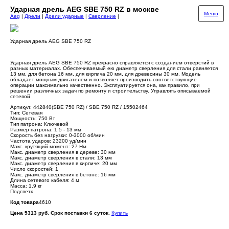
Ударная дрель AEG SBE 750 RZ в москве
Меню
Aeg
|
Дрели
|
Дрели ударные
|
Сверление
|
Ударная дрель AEG SBE 750 RZ
Ударная дрель AEG SBE 750 RZ прекрасно справляется с созданием отверстий в
разных материалах. Обеспечиваемый ею диаметр сверления для стали равняется
13 мм, для бетона 16 мм, для кирпича 20 мм, для древесины 30 мм. Модель
обладает мощным двигателем и позволяет производить соответствующие
операции максимально качественно. Эксплуатируется она, как правило, при
решении различных задач по ремонту и строительству. Управлять описываемой
сетевой
Артикул: 442840(SBE 750 RZ) / SBE 750 RZ / 15502464
Тип: Сетевая
Мощность: 750 Вт
Тип патрона: Ключевой
Размер патрона: 1.5 - 13 мм
Скорость без нагрузки: 0-3000 об/мин
Частота ударов: 23200 уд/мин
Макс. крутящий момент: 27 Нм
Макс. диаметр сверления в дереве: 30 мм
Макс. диаметр сверления в стали: 13 мм
Макс. диаметр сверления в кирпиче: 20 мм
Число скоростей: 1
Макс. диаметр сверления в бетоне: 16 мм
Длина сетевого кабеля: 4 м
Масса: 1.9 кг
Подсветк
Код товара
4610
Цена 5313 руб. Срок поставки 6 суток.
Купить