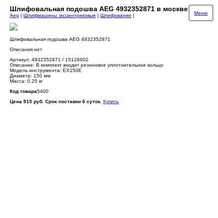
Шлифовальная подошва AEG 4932352871 в москве
Меню
Aeg
|
Шлифмашины эксцентриковые
|
Шлифование
|
Шлифовальная подошва AEG 4932352871
Описания нет
Артикул: 4932352871 / 15126602
Описание: В комплект входит резиновое уплотнительное кольцо
Модель инструмента: EX150E
Диаметр: 150 мм
Масса: 0.25 кг
Код товара
5400
Цена 915 руб. Срок поставки 6 суток.
Купить