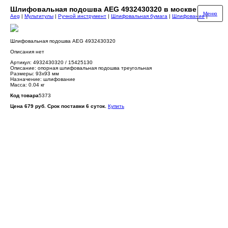
Шлифовальная подошва AEG 4932430320 в москве
Меню
Aeg
|
Мультитулы
|
Ручной инструмент
|
Шлифовальная бумага
|
Шлифование
|
Шлифовальная подошва AEG 4932430320
Описания нет
Артикул: 4932430320 / 15425130
Описание: опорная шлифовальная подошва треугольная
Размеры: 93х93 мм
Назначение: шлифование
Масса: 0.04 кг
Код товара
5373
Цена 679 руб. Срок поставки 6 суток.
Купить