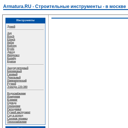
Armatura.RU - Строительные инструменты - в москве
Инструменты
Домой
Aeg
Bosch
Elitech
Heller
Redverg
Ryobi
Диолд
Интерскол
Калибр
Кратон
Аккумуляторный
Бензиновый
Газовый
Дизельный
Пневматический
Ручной
Электро 220-380
Водоснабжение
Измерения
Клининг
Одежда
Освещение
Расходники
Ручной инструмент
Сад и огород
Силовая техника
Теплоснабжение