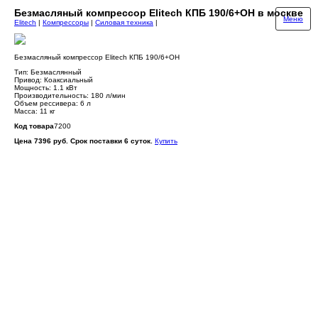
Безмасляный компрессор Elitech КПБ 190/6+ОН в москве
Меню
Elitech
|
Компрессоры
|
Силовая техника
|
Безмасляный компрессор Elitech КПБ 190/6+ОН
Тип: Безмаслянный
Привод: Коаксиальный
Мощность: 1.1 кВт
Производительность: 180 л/мин
Объем рессивера: 6 л
Масса: 11 кг
Код товара
7200
Цена 7396 руб. Срок поставки 6 суток.
Купить