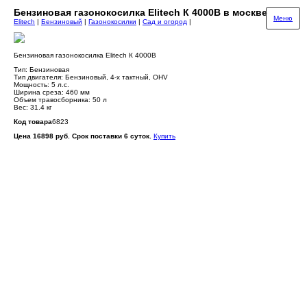
Бензиновая газонокосилка Elitech К 4000В в москве
Меню
Elitech
|
Бензиновый
|
Газонокосилки
|
Сад и огород
|
Бензиновая газонокосилка Elitech К 4000В
Тип: Бензиновая
Тип двигателя: Бензиновый, 4-х тактный, OHV
Мощность: 5 л.с.
Ширина среза: 460 мм
Объем травосборника: 50 л
Вес: 31.4 кг
Код товара
6823
Цена 16898 руб. Срок поставки 6 суток.
Купить