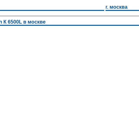
г. москва
h К 6500L в москве