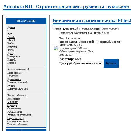
Armatura.RU - Строительные инструменты - в москве
Бензиновая газонокосилка Elitec
Инструменты
Домой
Elitech
|
Бензиновый
|
Газонокосилки
|
Сад и огород
|
Бензиновая газонокосилка Elitech К 6500L
Aeg
Bosch
Тип: Бензиновая
Elitech
Тип двигателя: Бензиновый, 4-х тактный, Loncin
Heller
Мощность: 6.5 л.с.
Redverg
Ширина среза: 530 мм
Ryobi
Объем травосборника: 60 л
Диолд
Вес: 37 кг
Интерскол
Код товара
6828
Калибр
Кратон
Цена руб. Срок поставки суток.
Купить
Аккумуляторный
Бензиновый
Газовый
Дизельный
Пневматический
Ручной
Электро 220-380
Водоснабжение
Измерения
Клининг
Одежда
Освещение
Расходники
Ручной инструмент
Сад и огород
Силовая техника
Теплоснабжение