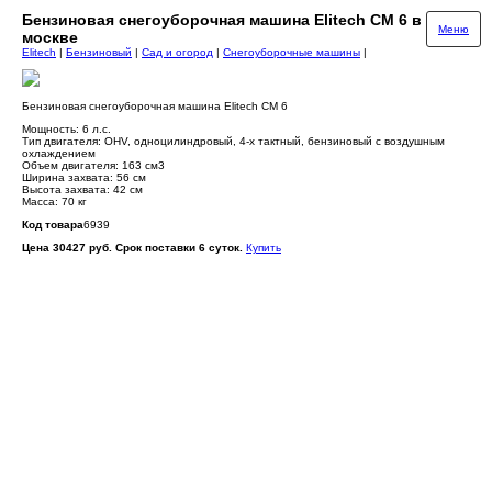
Бензиновая снегоуборочная машина Elitech СМ 6 в
Меню
москве
Elitech
|
Бензиновый
|
Сад и огород
|
Снегоуборочные машины
|
Бензиновая снегоуборочная машина Elitech СМ 6
Мощность: 6 л.с.
Тип двигателя: OHV, одноцилиндровый, 4-x тактный, бензиновый с воздушным
оxлаждением
Объем двигателя: 163 см3
Ширина захвата: 56 см
Высота захвата: 42 см
Масса: 70 кг
Код товара
6939
Цена 30427 руб. Срок поставки 6 суток.
Купить