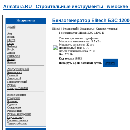
Armatura.RU - Строительные инструменты - в москве
Бензогенератор Elitech БЭС 1200
Инструменты
Домой
Elitech
|
Бензиновый
|
Генераторы
|
Силовая техника
|
Бензогенератор Elitech БЭС 12000 Е
Aeg
Bosch
Тип электростанции: однофазная
Elitech
Мощность максимальная: 9.5 кВт
Heller
Мощность двигателя: 22 л.с.
Redverg
Номинальный ток: 37 A
Ryobi
Объем топливного бака: 25 л
Диолд
Вес: 170 Кг
Интерскол
Код товара
19392
Калибр
Кратон
Цена руб. Срок поставки суток.
Купить
Аккумуляторный
Бензиновый
Газовый
Дизельный
Пневматический
Ручной
Электро 220-380
Водоснабжение
Измерения
Клининг
Одежда
Освещение
Расходники
Ручной инструмент
Сад и огород
Силовая техника
Теплоснабжение