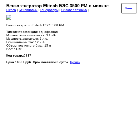
Бензогенератор Elitech БЭС 3500 РМ в москве
Меню
Elitech
|
Бензиновый
|
Генераторы
|
Силовая техника
|
Бензогенератор Elitech БЭС 3500 РМ
Тип электростанции: однофазная
Мощность максимальная: 3.1 кВт
Мощность двигателя: 7 л.с.
Номинальный ток: 12.2 A
Объем топливного бака: 15 л
Вес: 54 Кг
Код товара
6837
Цена 16837 руб. Срок поставки 6 суток.
Купить