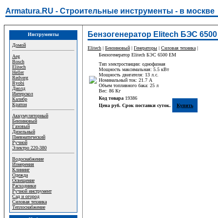
Armatura.RU - Строительные инструменты - в москве
Бензогенератор Elitech БЭС 6500
Инструменты
Домой
Elitech
|
Бензиновый
|
Генераторы
|
Силовая техника
|
Бензогенератор Elitech БЭС 6500 ЕМ
Aeg
Bosch
Тип электростанции: однофазная
Elitech
Мощность максимальная: 5.5 кВт
Heller
Мощность двигателя: 13 л.с.
Redverg
Номинальный ток: 21.7 A
Ryobi
Объем топливного бака: 25 л
Диолд
Вес: 86 Кг
Интерскол
Код товара
19386
Калибр
Кратон
Цена руб. Срок поставки суток.
Купить
Аккумуляторный
Бензиновый
Газовый
Дизельный
Пневматический
Ручной
Электро 220-380
Водоснабжение
Измерения
Клининг
Одежда
Освещение
Расходники
Ручной инструмент
Сад и огород
Силовая техника
Теплоснабжение