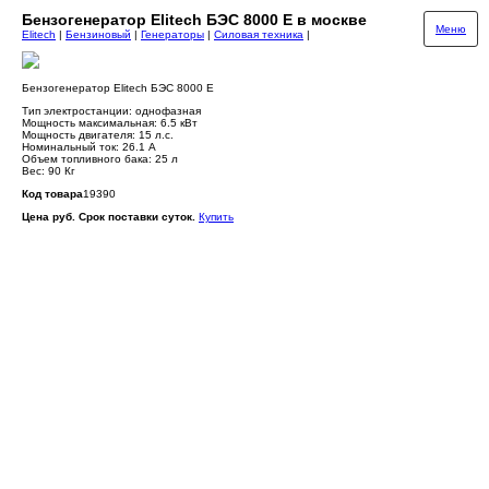
Бензогенератор Elitech БЭС 8000 Е в москве
Меню
Elitech
|
Бензиновый
|
Генераторы
|
Силовая техника
|
Бензогенератор Elitech БЭС 8000 Е
Тип электростанции: однофазная
Мощность максимальная: 6.5 кВт
Мощность двигателя: 15 л.с.
Номинальный ток: 26.1 A
Объем топливного бака: 25 л
Вес: 90 Кг
Код товара
19390
Цена руб. Срок поставки суток.
Купить