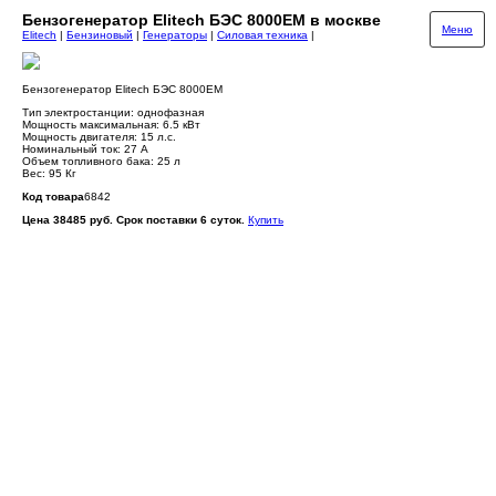
Бензогенератор Elitech БЭС 8000ЕМ в москве
Меню
Elitech
|
Бензиновый
|
Генераторы
|
Силовая техника
|
Бензогенератор Elitech БЭС 8000ЕМ
Тип электростанции: однофазная
Мощность максимальная: 6.5 кВт
Мощность двигателя: 15 л.с.
Номинальный ток: 27 A
Объем топливного бака: 25 л
Вес: 95 Кг
Код товара
6842
Цена 38485 руб. Срок поставки 6 суток.
Купить