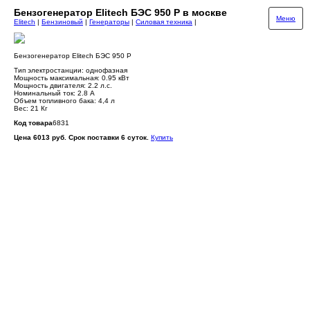
Бензогенератор Elitech БЭС 950 Р в москве
Меню
Elitech
|
Бензиновый
|
Генераторы
|
Силовая техника
|
Бензогенератор Elitech БЭС 950 Р
Тип электростанции: однофазная
Мощность максимальная: 0.95 кВт
Мощность двигателя: 2.2 л.с.
Номинальный ток: 2.8 A
Объем топливного бака: 4,4 л
Вес: 21 Кг
Код товара
6831
Цена 6013 руб. Срок поставки 6 суток.
Купить