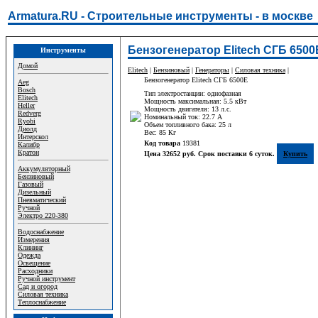
Armatura.RU - Строительные инструменты - в москве
Бензогенератор Elitech СГБ 6500
Инструменты
Домой
Elitech
|
Бензиновый
|
Генераторы
|
Силовая техника
|
Бензогенератор Elitech СГБ 6500Е
Aeg
Bosch
Тип электростанции: однофазная
Elitech
Мощность максимальная: 5.5 кВт
Heller
Мощность двигателя: 13 л.с.
Redverg
Номинальный ток: 22.7 A
Ryobi
Объем топливного бака: 25 л
Диолд
Вес: 85 Кг
Интерскол
Код товара
19381
Калибр
Кратон
Цена 32652 руб. Срок поставки 6 суток.
Купить
Аккумуляторный
Бензиновый
Газовый
Дизельный
Пневматический
Ручной
Электро 220-380
Водоснабжение
Измерения
Клининг
Одежда
Освещение
Расходники
Ручной инструмент
Сад и огород
Силовая техника
Теплоснабжение