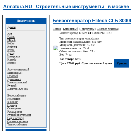
Armatura.RU - Строительные инструменты - в москве
Бензогенератор Elitech СГБ 800
Инструменты
Домой
Elitech
|
Бензиновый
|
Генераторы
|
Силовая техника
|
Бензогенератор Elitech СГБ 8000РМ ПРО
Aeg
Bosch
Тип электростанции: однофазная
Elitech
Мощность максимальная: 6.5 кВт
Heller
Мощность двигателя: 15 л.с.
Redverg
Номинальный ток: 22 А
Ryobi
Объем топливного бака: 25 л
Диолд
Вес: 74 кг
Интерскол
Код товара
6846
Калибр
Кратон
Цена 27662 руб. Срок поставки 6 суток.
Купить
Аккумуляторный
Бензиновый
Газовый
Дизельный
Пневматический
Ручной
Электро 220-380
Водоснабжение
Измерения
Клининг
Одежда
Освещение
Расходники
Ручной инструмент
Сад и огород
Силовая техника
Теплоснабжение