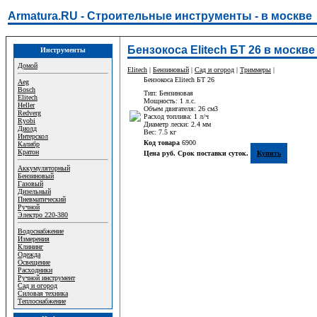
Armatura.RU - Строительные инструменты - в москве
Бензокоса Elitech БТ 26 в москве
Инструменты
Домой
Elitech
|
Бензиновый
|
Сад и огород
|
Триммеры
|
Бензокоса Elitech БТ 26
Aeg
Bosch
Тип: Бензиновая
Elitech
Мощность: 1 л.с.
Heller
Объем двигателя: 26 см3
Redverg
Расход топлива: 1 л/ч
Ryobi
Диаметр лески: 2.4 мм
Диолд
Вес: 7.5 кг
Интерскол
Код товара
6900
Калибр
Кратон
Цена руб. Срок поставки суток.
Купить
Аккумуляторный
Бензиновый
Газовый
Дизельный
Пневматический
Ручной
Электро 220-380
Водоснабжение
Измерения
Клининг
Одежда
Освещение
Расходники
Ручной инструмент
Сад и огород
Силовая техника
Теплоснабжение