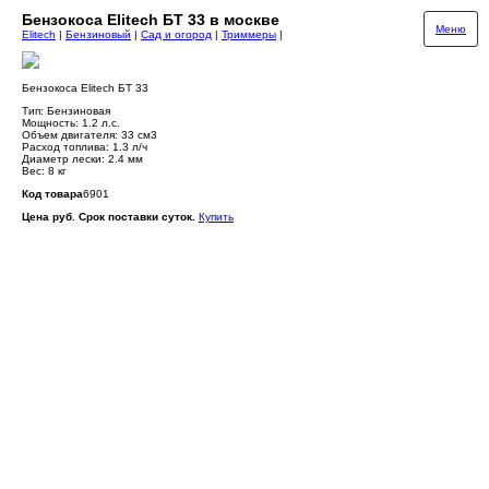
Бензокоса Elitech БТ 33 в москве
Меню
Elitech
|
Бензиновый
|
Сад и огород
|
Триммеры
|
Бензокоса Elitech БТ 33
Тип: Бензиновая
Мощность: 1.2 л.с.
Объем двигателя: 33 см3
Расход топлива: 1.3 л/ч
Диаметр лески: 2.4 мм
Вес: 8 кг
Код товара
6901
Цена руб. Срок поставки суток.
Купить