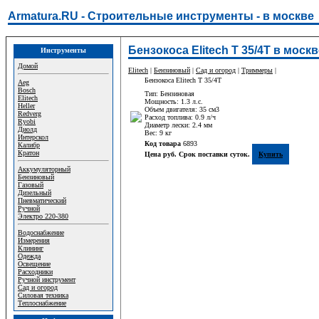
Armatura.RU - Строительные инструменты - в москве
Бензокоса Elitech Т 35/4Т в москв
Инструменты
Домой
Elitech
|
Бензиновый
|
Сад и огород
|
Триммеры
|
Бензокоса Elitech Т 35/4Т
Aeg
Bosch
Тип: Бензиновая
Elitech
Мощность: 1.3 л.с.
Heller
Объем двигателя: 35 см3
Redverg
Расход топлива: 0.9 л/ч
Ryobi
Диаметр лески: 2.4 мм
Диолд
Вес: 9 кг
Интерскол
Код товара
6893
Калибр
Кратон
Цена руб. Срок поставки суток.
Купить
Аккумуляторный
Бензиновый
Газовый
Дизельный
Пневматический
Ручной
Электро 220-380
Водоснабжение
Измерения
Клининг
Одежда
Освещение
Расходники
Ручной инструмент
Сад и огород
Силовая техника
Теплоснабжение