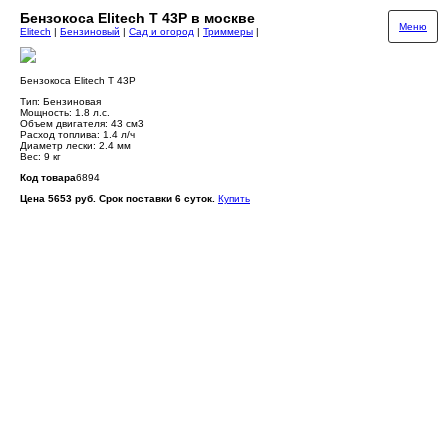
Бензокоса Elitech Т 43Р в москве
Меню
Elitech
|
Бензиновый
|
Сад и огород
|
Триммеры
|
Бензокоса Elitech Т 43Р
Тип: Бензиновая
Мощность: 1.8 л.с.
Объем двигателя: 43 см3
Расход топлива: 1.4 л/ч
Диаметр лески: 2.4 мм
Вес: 9 кг
Код товара
6894
Цена 5653 руб. Срок поставки 6 суток.
Купить