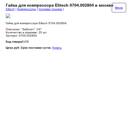
Гайка для компрессора Elitech 0704.002804 в москве
Меню
Elitech
|
Компрессоры
|
Силовая техника
|
Гайка для компрессора Elitech 0704.002804
Описание: "байонет" 1/4"
Количество в упаковке: 20 шт.
Артикул: 0704.002804
Код товара
8158
Цена руб. Срок поставки суток.
Купить