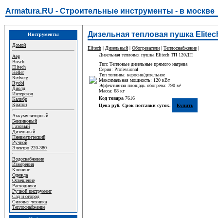
Armatura.RU - Строительные инструменты - в москве
Дизельная тепловая пушка Elitec
Инструменты
Домой
Elitech
|
Дизельный
|
Обогреватели
|
Теплоснабжение
|
Дизельная тепловая пушка Elitech ТП 120ДП
Aeg
Bosch
Тип: Тепловые дизельные прямого нагрева
Elitech
Серия: Professional
Heller
Тип топлива: керосин/дизельное
Redverg
Максимальная мощность: 120 кВт
Ryobi
Эффективная площадь обогрева: 790 м²
Диолд
Масса: 68 кг
Интерскол
Код товара
7616
Калибр
Кратон
Цена руб. Срок поставки суток.
Купить
Аккумуляторный
Бензиновый
Газовый
Дизельный
Пневматический
Ручной
Электро 220-380
Водоснабжение
Измерения
Клининг
Одежда
Освещение
Расходники
Ручной инструмент
Сад и огород
Силовая техника
Теплоснабжение