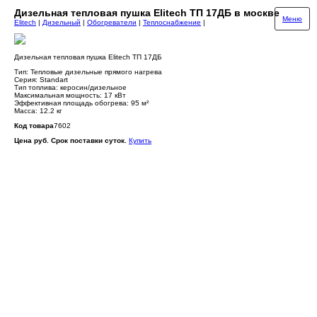
Дизельная тепловая пушка Elitech ТП 17ДБ в москве
Меню
Elitech
|
Дизельный
|
Обогреватели
|
Теплоснабжение
|
Дизельная тепловая пушка Elitech ТП 17ДБ
Тип: Тепловые дизельные прямого нагрева
Серия: Standart
Тип топлива: керосин/дизельное
Максимальная мощность: 17 кВт
Эффективная площадь обогрева: 95 м²
Масса: 12.2 кг
Код товара
7602
Цена руб. Срок поставки суток.
Купить