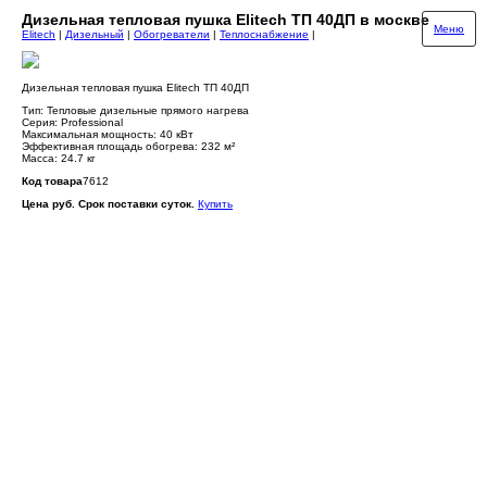
Дизельная тепловая пушка Elitech ТП 40ДП в москве
Меню
Elitech
|
Дизельный
|
Обогреватели
|
Теплоснабжение
|
Дизельная тепловая пушка Elitech ТП 40ДП
Тип: Тепловые дизельные прямого нагрева
Серия: Professional
Максимальная мощность: 40 кВт
Эффективная площадь обогрева: 232 м²
Масса: 24.7 кг
Код товара
7612
Цена руб. Срок поставки суток.
Купить