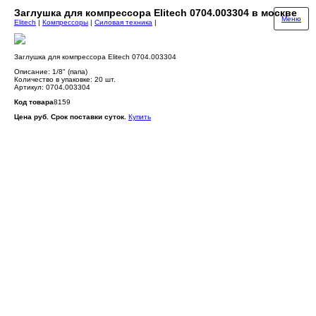
Заглушка для компрессора Elitech 0704.003304 в москве
Меню
Elitech
|
Компрессоры
|
Силовая техника
|
Заглушка для компрессора Elitech 0704.003304
Описание: 1/8" (папа)
Количество в упаковке: 20 шт.
Артикул: 0704.003304
Код товара
8159
Цена руб. Срок поставки суток.
Купить