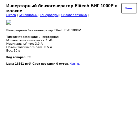
Инверторный бензогенератор Elitech БИГ 1000Р в
Меню
москве
Elitech
|
Бензиновый
|
Генераторы
|
Силовая техника
|
Инверторный бензогенератор Elitech БИГ 1000Р
Тип электростанции: инверторная
Мощность максимальная: 1 кВт
Номинальный ток: 3.9 А
Объем топливного бака: 3.5 л
Вес: 15 кг
Код товара
6855
Цена 16911 руб. Срок поставки 6 суток.
Купить