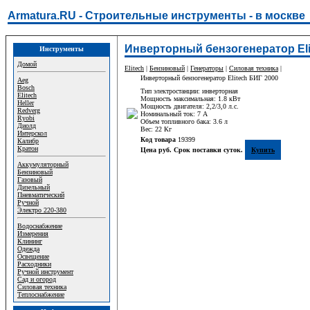
Armatura.RU - Строительные инструменты - в москве
Инверторный бензогенератор Eli
Инструменты
Домой
Elitech
|
Бензиновый
|
Генераторы
|
Силовая техника
|
Инверторный бензогенератор Elitech БИГ 2000
Aeg
Bosch
Тип электростанции: инверторная
Elitech
Мощность максимальная: 1.8 кВт
Heller
Мощность двигателя: 2,2/3,0 л.с.
Redverg
Номинальный ток: 7 A
Ryobi
Объем топливного бака: 3.6 л
Диолд
Вес: 22 Кг
Интерскол
Код товара
19399
Калибр
Кратон
Цена руб. Срок поставки суток.
Купить
Аккумуляторный
Бензиновый
Газовый
Дизельный
Пневматический
Ручной
Электро 220-380
Водоснабжение
Измерения
Клининг
Одежда
Освещение
Расходники
Ручной инструмент
Сад и огород
Силовая техника
Теплоснабжение