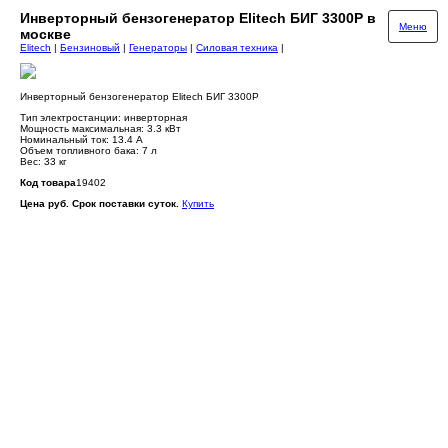
Инверторный бензогенератор Elitech БИГ 3300Р в
Меню
москве
Elitech
|
Бензиновый
|
Генераторы
|
Силовая техника
|
Инверторный бензогенератор Elitech БИГ 3300Р
Тип электростанции: инверторная
Мощность максимальная: 3.3 кВт
Номинальный ток: 13.4 А
Объем топливного бака: 7 л
Вес: 33 кг
Код товара
19402
Цена руб. Срок поставки суток.
Купить