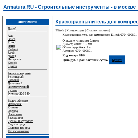
Armatura.RU - Строительные инструменты - в москве
Краскораспылитель для компресс
Инструменты
Домой
Elitech
|
Компрессоры
|
Силовая техника
|
Краскораспылитель для компрессора Elitech 0704.000801
Aeg
Bosch
Описание: с нижним бачком
Elitech
Диаметр сопла: 1.5 мм
Heller
Объем гидробака: 1 л
Redverg
Артикул: 0704.000801
Ryobi
Код товара
8164
Диолд
Интерскол
Цена руб. Срок поставки суток.
Купить
Калибр
Кратон
Аккумуляторный
Бензиновый
Газовый
Дизельный
Пневматический
Ручной
Электро 220-380
Водоснабжение
Измерения
Клининг
Одежда
Освещение
Расходники
Ручной инструмент
Сад и огород
Силовая техника
Теплоснабжение