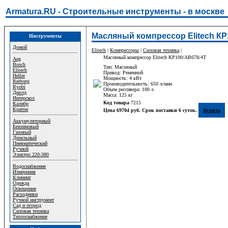
Armatura.RU - Строительные инструменты - в москве
Масляный компрессор Elitech КР
Инструменты
Домой
Elitech
|
Компрессоры
|
Силовая техника
|
Масляный компрессор Elitech КР100/АВ678/4Т
Aeg
Bosch
Тип: Масляный
Elitech
Привод: Ременной
Heller
Мощность: 4 кВт
Redverg
Производительность: 650 л/мин
Ryobi
Объем рессивера: 100 л
Диолд
Масса: 125 кг
Интерскол
Код товара
7215
Калибр
Кратон
Цена 69704 руб. Срок поставки 6 суток.
Купить
Аккумуляторный
Бензиновый
Газовый
Дизельный
Пневматический
Ручной
Электро 220-380
Водоснабжение
Измерения
Клининг
Одежда
Освещение
Расходники
Ручной инструмент
Сад и огород
Силовая техника
Теплоснабжение