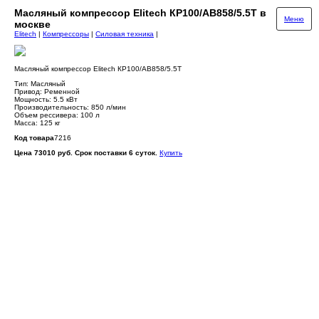
Масляный компрессор Elitech КР100/АВ858/5.5Т в
Меню
москве
Elitech
|
Компрессоры
|
Силовая техника
|
Масляный компрессор Elitech КР100/АВ858/5.5Т
Тип: Масляный
Привод: Ременной
Мощность: 5.5 кВт
Производительность: 850 л/мин
Объем рессивера: 100 л
Масса: 125 кг
Код товара
7216
Цена 73010 руб. Срок поставки 6 суток.
Купить