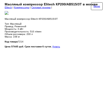
Масляный компрессор Elitech КР200/АВ515/3Т в москве
Меню
Elitech
|
Компрессоры
|
Силовая техника
|
Масляный компрессор Elitech КР200/АВ515/3Т
Тип: Масляный
Привод: Ременной
Мощность: 3 кВт
Производительность: 510 л/мин
Объем рессивера: 200 л
Масса: 158 кг
Код товара
7214
Цена 57445 руб. Срок поставки 6 суток.
Купить